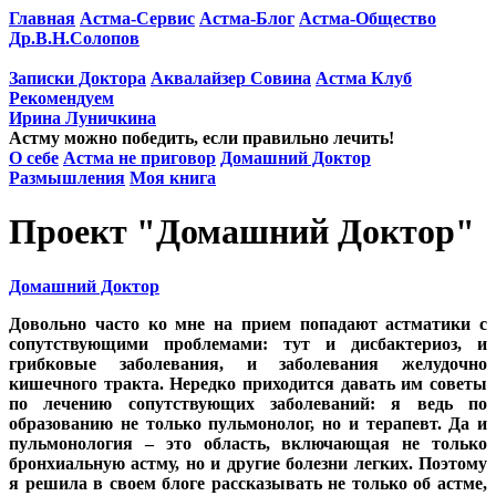
Главная
Астма-Сервис
Астма-Блог
Астма-Общество
Др.В.Н.Солопов
Записки Доктора
Аквалайзер Совина
Астма Клуб
Рекомендуем
Ирина Луничкина
Астму можно победить, если правильно лечить!
О себе
Астма не приговор
Домашний Доктор
Размышления
Моя книга
Проект "Домашний Доктор"
Домашний Доктор
Довольно часто ко мне на прием попадают астматики с
сопутствующими проблемами: тут и дисбактериоз, и
грибковые заболевания, и заболевания желудочно
кишечного тракта. Нередко приходится давать им советы
по лечению сопутствующих заболеваний: я ведь по
образованию не только пульмонолог, но и терапевт. Да и
пульмонология – это область, включающая не только
бронхиальную астму, но и другие болезни легких. Поэтому
я решила в своем блоге рассказывать не только об астме,